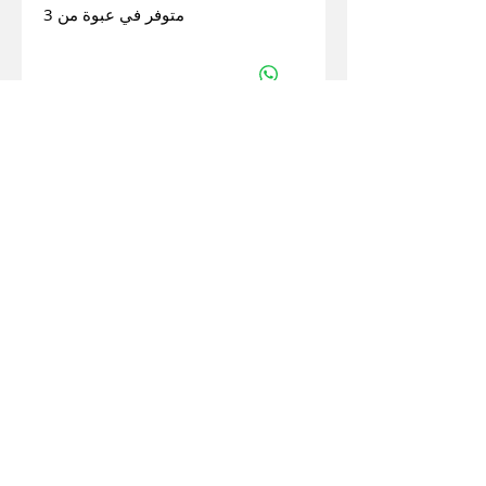
متوفر في عبوة من 3
ترميم القلفة
أدلة مستخدم استعادة القلفة
أجهزة ترميم القلفة
مؤشر CI
الفوائد والاستخدام
قياس
الروابط
متجر على الانترنت
عربة التسوق
توصيل
سياسة الخصوصية
معلومات عنا
حقوق الطبع والنشر 2021 Forenew. كل الحقوق
محفوظة.