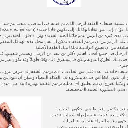
ملية استعادة القلفة للرجل الذي تم ختانه في الماضي.
عندما يتم شد ال
 يؤدي إلى نمو الخلايا وكذلك إلى تكوين خلايا جديدة (
Tissue_expansion).
مدى فترة من الزمن تنمو خلايا الجلد الجديدة ويزداد طول الجلد.
تزيل ج
. على الرغم من أن ترميم القلفة لا يمكن أن يحل محل هذه الهياكل المفقودة
ة من أن تصبح كيراتينية تمامًا مثل القلفة الأصلية.
 الرجال في جميع أنحاء العالم لأكثر من عقد من الزمان وتستمر شعبيتها ف
 في ذلك الطرق اليدوية ولكن قد يستغرق ذلك وقتًا طويلاً وقد يكون غير مر
خيرة.
تعادة أنه في عدد قليل من الحالات ،
أدى ترميم القلفة إلى مرض بيروني. 
أن يكون ناتجًا عن صدمة ميكروية في الغلالة البيضاء ويمكن أن ينتج عن 
لكننا نقترح أن يتم تطبيق أي عملية ترميم للقلفة بوتيرة ثابتة على مدى فت
ى طلب المشورة الطبية المتخصصة.
م غير مكتمل وغير طبيعي. يتكون القضيب
كون ندبة قبيحة نتيجة إجراء العملية. تعتمد
توى رعاية الجراح عند إجراء العملية.
ول على قضيب ذو مظهر طبيعي مع حشفة