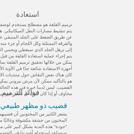
استعادة
ترميم القلفة هو مصطلح يستخدم لوصف ع
يتم تنشيط مسارات النقل الميكانيكي. هذا
عن طريق الضغط على الجلد المتبقي على 
والفرقة الممتلئة وكل اللجام أو جزء منه
إلى ترهل الجلد الذي سيغطي ويحمي الحشف
يتم إجراء عملية استعادة القلفة من قبل
يمكن من خلالها تحقيق ترميم القلفة بما
أجهزة الاستعادة شائعة جدًا في الآونة الأ
كان هناك بعض النقاش حول منتديات الاس
هو بالتأكيد ممكن لأن مرض بيروني يمكن 
القضيب. ليس لدينا خبرة في هذه الحالة و
فوائد الترميم
مخاوف أو إذا كان لديك أي شك ، فيرج
قضيب ذو مظهر طبيعي
يشعر الكثير من المختونين أن قضيبه
المختون من حشفة مكشوفة وغالبًا ما ت
"جودة" هذه الندبة بشكل كبير على مس
سيساعد استخدام أجهزتنا في الحص