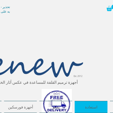
تحذير -
به على 
Est. 2012
أجهزة ترميم القلفة للمساعدة في عكس آثار الخت
استعادة
متجر
أجهزة فورسكين